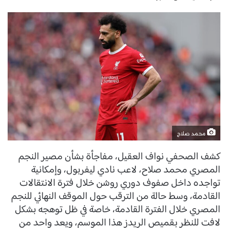
محمد صلاح
كشف الصحفي نواف العقيل، مفاجأة بشأن مصير النجم
المصري محمد صلاح، لاعب نادي ليفربول، وإمكانية
تواجده داخل صفوف دوري روشن خلال فترة الانتقالات
القادمة، وسط حالة من الترقب حول الموقف النهائي للنجم
المصري خلال الفترة القادمة، خاصة في ظل توهجه بشكل
لافت للنظر بقميص الريدز هذا الموسم، ويعد واحد من