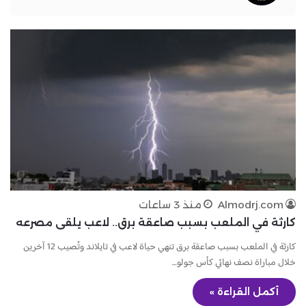
Almodrj.com
منذ 3 ساعات
كارثة في الملعب بسبب صاعقة برق.. لاعب يلقى مصرعه
كارثة في الملعب بسبب صاعقة برق تنهي حياة لاعب في تايلاند وتُصيب 12 آخرين
خلال مباراة نصف نهائي كأس جولو…
أكمل القراءة »