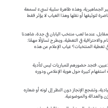
ات غير الجماهيرية، وهذه ظاهرة سلبية تسيء لسمعة
ة لتوثيقها أو نقلها وهذا الغياب لا يؤثر فقط
قابل، عندما لعب منتخب اليابان في جدة، شاهدنا
مام والاحترافية في التغطية، ويطرح تساؤلًا مهمًا:
ي تغطية المنتخبات؟ غياب الإعلام عن هذه
لاعبين، فتجد حضورهم للمباريات ليس لتأدية
استفهام كبيرة حول هوية الإعلامي ودوره
دية، وتشجع الإنجاز دون النظر إلى لونه أو شعاره
زن والعدالة والموضوعية.