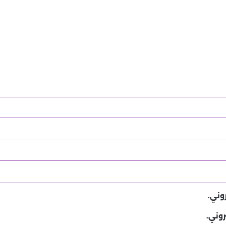
وني.
روني.