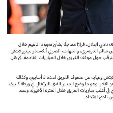
دي الهلال، قرارًا مفاجئًا بشأن هجوم الزعيم خلال
 من سالم الدوسري، والمهاجم الصربي ألكسندر ميتروفيتش،
لترقب حول موقف الفريق خلال المباريات القادمة، في ظل
قد أعلن بشكل رسمي عن إصابة ميتروفيتش وغيابه عن صفوف الفريق لمدة 3 أسابيع، وكذلك
الآخر، وهو ما وضع المدير الفني البرتغالي في ورطة كبيرة،
 في أغلب مباريات الفريق خلال الفترة الأخيرة، وسط
ن نادي الاتحاد.