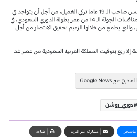
واتخذ خيسوس قرارًا هامًا باستدعاء مهاجم تحت السن صاحب الـ 19 عاما تركي الغميل، من أجل أن يتواجد في
قائمة الفريق من أجل مواجهة نادي العروبة ضمن منافسات الجولة الـ 14 من عمر بطولة الدوري السعودي، في
، والتي يطمح من خلالها الزعيم تحقيق الانتصار من أجل
سة إلا ربع بتوقيت المملكة العربية السعودية من عصر غد
ج عبر Google News
دوري_روشن
ماسنجر
مشاركة عبر البريد
طباعة