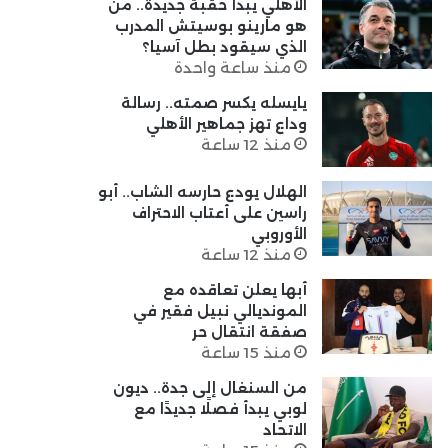
الأهلي يبدأ حقبة جديدة.. من
هو مارينو بوسيتش المدرب
الذي سيقود بطل آسيا؟
منذ ساعة واحدة
يايسله يكسر صمته.. رسالة
وداع تهز جماهير الأهلي
منذ 12 ساعة
الهلال يودع حارسه الشاب.. أبو
راسين على أعتاب الاحتراف
الأوروبي
منذ 12 ساعة
أبها يعلن تعاقده مع
المونديالي نبيل فقير في
صفقة انتقال حر
منذ 15 ساعة
من السنغال إلى جدة.. ديون
لوبي يبدأ فصلًا جديدًا مع
الاتحاد