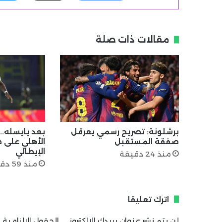
مقالات ذات صلة
برشلونة: تصريح رسمي يعرقل
بعد يايسله.
صفقة المستقبل
الأهلي على 
الإيطالي
منذ 24 دقيقة
منذ 59 دقيقة
اترك تعليقاً
لن يتم نشر عنوان بريدك الإلكتروني.
الحقول الإلزامية م