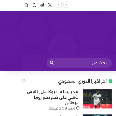
X
تيلقرام
بحث عن
الوضع المظلم
بحث
عن
أخر اخبارا الدوري السعودي
بعد يايسله.. نيوكاسل ينافس
الأهلي على ضم نجم روما
الإيطالي
منذ 59 دقيقة