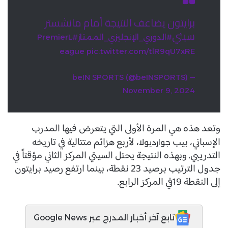
برايتون يضاعف النتيجة أمام مانشستر
سيتي
#الدوري_الإنجليزي_الممتاز
#PremierL
eague
pic.twitter.com/tlR9qU7xRE
— beIN SPORTS (@beINSPORTS)
November 9, 2024
وتعد هذه هي المرة الأولى التي يتعرض فيها المدرب
الإسباني، بيب
، لأربع هزائم متتالية في تاريخه
جوارديولا
التدريبي. وبهذه النتيجة يحتل السيتي المركز الثاني مؤقتاً في
جدول الترتيب برصيد 23 نقطة، بينما ارتفع رصيد برايتون
إلى النقطة 19في المركز الرابع.
تابع آخر أخبار المدرج عبر Google News