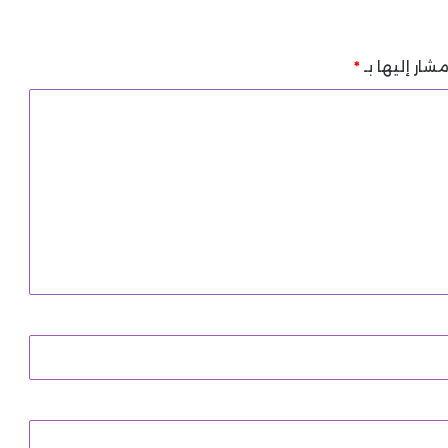
شار إليها بـ
*