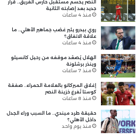
النصر يحسم مستقبل حارس الفريق.. قرار
جديد بعد إصابته الثانية
منذ 4 ساعات
روي بيدرو يثير غضب جماهير الأهلي.. ما
علاقة الاتفاق؟
منذ 4 ساعات
الهلال يُصعّد موقفه من رحيل كانسيلو
وينذر برشلونة
منذ 7 ساعات
إغلاق الميركاتو بالعلامة الحمراء.. صفقة
كوستا تُفرغ خزينة النصر
منذ 8 ساعات
حقيقة طرد ميندي.. ما السبب وراء الجدل
داخل الأهلي؟
منذ يوم واحد