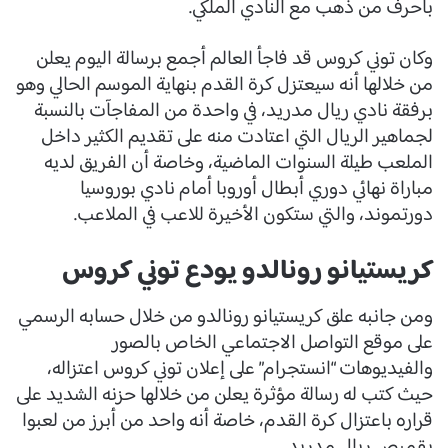
بأحرف من ذهب مع النادي الملكي.
وكان توني كروس قد فاجأ العالم أجمع برسالة اليوم يعلن
من خلالها أنه سيعتزل كرة القدم بنهاية الموسم الحالي وهو
برفقة نادي ريال مدريد، في واحدة من المفاجآت بالنسبة
لجماهير الريال التي اعتادت منه على تقديم الكثير داخل
الملعب طيلة السنوات الماضية، وخاصة أن الفريق لديه
مباراة نهائي دوري أبطال أوروبا أمام نادي بوروسيا
دورتموند، والتي ستكون الأخيرة للاعب في الملاعب.
كريستيانو رونالدو يودع توني كروس
ومن جانبه علق كريستيانو رونالدو من خلال حسابه الرسمي
على موقع التواصل الاجتماعي الخاص بالصور
والفيديوهات “انستجرام” على إعلان توني كروس اعتزاله،
حيث كتب له رسالة مؤثرة يعلن من خلالها حزنه الشديد على
قراره باعتزال كرة القدم، خاصة أنه واحد من أبرز من لعبوا
بقميص ريال مدريد.