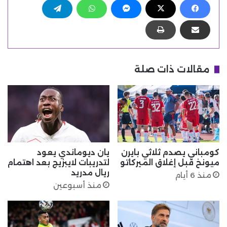
مقالات ذات صلة
كومباني يصدم ثلاثي بايرن
يان ديوماندي يعود
ميونخ قبل إغلاق الميركاتو
لتدريبات لايبزيج بعد اهتمام
ريال مدريد
منذ 6 أيام
منذ أسبوعين