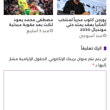
يورجن كلوب مدرباً لمنتخب
مصطفى محمد يعود
ألمانيا بعقد يمتد حتى
لنانت بعد عقوبة مبدئية
مونديال 2030
منذ 3 أسابيع
منذ أسبوعين
اترك تعليقاً
لن يتم نشر عنوان بريدك الإلكتروني.
الحقول الإلزامية مشار
إليها بـ
*
ا
ل
ت
ع
ل