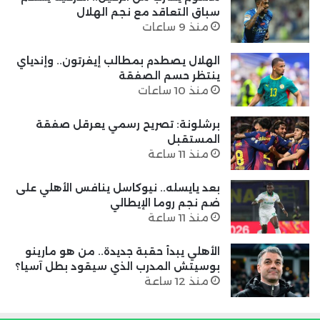
سباق التعاقد مع نجم الهلال
منذ 9 ساعات
الهلال يصطدم بمطالب إيفرتون.. وإندياي
ينتظر حسم الصفقة
منذ 10 ساعات
برشلونة: تصريح رسمي يعرقل صفقة
المستقبل
منذ 11 ساعة
بعد يايسله.. نيوكاسل ينافس الأهلي على
ضم نجم روما الإيطالي
منذ 11 ساعة
الأهلي يبدأ حقبة جديدة.. من هو مارينو
بوسيتش المدرب الذي سيقود بطل آسيا؟
منذ 12 ساعة