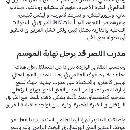
وكان العالمي قد تمكن من ضم عدد من أفضل اللاعبين في
العالم في الفترة الأخيرة، منهم كريستيانو رونالدو، وساديو
ماني، وبروزوفيتش، وإيمريك لابورت، وأليكس تيليس،
وغيرهم من النجوم التي أثقلت كافة الفريق في البطولات
المحلية والقارية بشكل كبير، ولكن فشل الفريق في تحقيق
أي بطولة حتى الآن.
مدرب النصر قد يرحل نهاية الموسم
وبحسب التقارير الواردة من داخل المملكة، فإن هناك
تجاه داخل صفوف العالمي في رحيل المدير الفني الحالي
لويس كاسترو، والاعتماد على مدرب جديد، حيث تضع
إدارة النصر أعينها عن المدير الفني لنادي بورتو البرتغالي
سيرجيو كونسيساو، بعد تألقه بشكل لافت للنظر مع الفريق
البرتغالي في الفترة الأخيرة، وترغب في تواجده لقيادة الفريق.
وأضافت التقارير أن إدارة العالمي استفسرت بالفعل عن
موقف المدير الفني البرتغالي في الوقت الراهن، وتم وضع