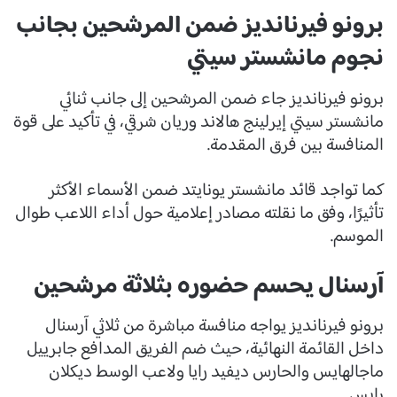
برونو فيرنانديز ضمن المرشحين بجانب
نجوم مانشستر سيتي
برونو فيرنانديز جاء ضمن المرشحين إلى جانب ثنائي
مانشستر سيتي إيرلينج هالاند وريان شرقي، في تأكيد على قوة
المنافسة بين فرق المقدمة.
كما تواجد قائد مانشستر يونايتد ضمن الأسماء الأكثر
تأثيرًا، وفق ما نقلته مصادر إعلامية حول أداء اللاعب طوال
الموسم.
آرسنال يحسم حضوره بثلاثة مرشحين
برونو فيرنانديز يواجه منافسة مباشرة من ثلاثي آرسنال
داخل القائمة النهائية، حيث ضم الفريق المدافع جابرييل
ماجالهايس والحارس ديفيد رايا ولاعب الوسط ديكلان
رايس.