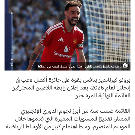
برونو فيرنانديز ينافس ثلاثي آرسنال على أفضل لاعب في إنجلترا
برونو فيرنانديز ينافس بقوة على جائزة أفضل لاعب في
إنجلترا لعام 2026، بعد إعلان رابطة اللاعبين المحترفين
القائمة النهائية للمرشحين.
القائمة ضمت ستة من أبرز نجوم الدوري الإنجليزي
الممتاز، تقديرًا للمستويات المميزة التي قدموها خلال
الموسم المنصرم، وسط اهتمام كبير من الأوساط الرياضية.