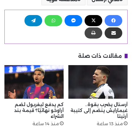
مقالات ذات صلة
آرسنال يضرب بقوة..
كم يدفع ليفربول لضم
غيمارايش ينضم إلى كتيبة
أراوخو نهائيًا؟ قيمة بند
أرتيتا
الشراء
منذ 13 ساعة
منذ 14 ساعة