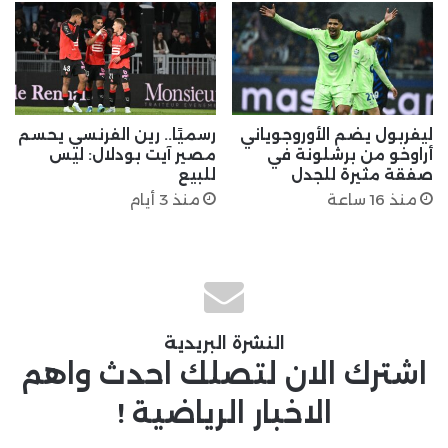
ليفربول يضم الأوروجوياني
رسميًا.. رين الفرنسي يحسم
أراوخو من برشلونة في
مصير آيت بودلال: ليس
صفقة مثيرة للجدل
للبيع
منذ 16 ساعة
منذ 3 أيام
النشرة البريدية
اشترك الان لتصلك احدث واهم
الاخبار الرياضية !