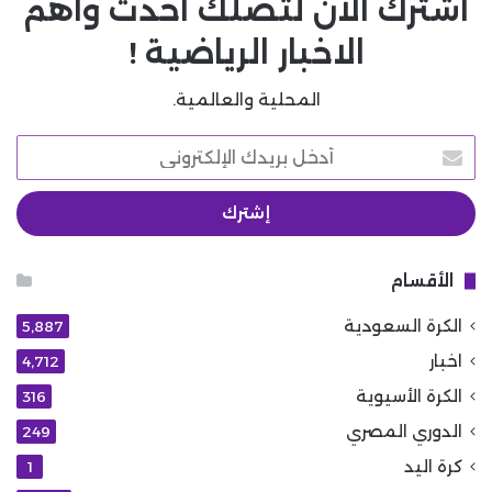
اشترك الان لتصلك احدث واهم
الاخبار الرياضية !
المحلية والعالمية.
أدخل
بريدك
الإلكتروني
الأقسام
الكرة السعودية
5٬887
اخبار
4٬712
الكرة الأسيوية
316
الدوري المصري
249
كرة اليد
1