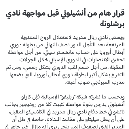
قرار هام من أنشيلوتي قبل مواجهة نادي
برشلونة
ويسعى نادي ريال مدريد لاستغلال الروح المعنوية
المرتفعة بعد التأهل للدور نصف النهائي من بطولة دوري
أبطال أوروبا على حساب مانشستر سيتي، من أجل مواصلة
تحقيق الانتصارات في الدوري الإسباني خلال الجولات
المقبلة، من أجل حسم لقب الدوري بشكل رسمي، ومن ثم
التفرغ بشكل أكبر لبطولة دوري أبطال أوروبا، التي يضعها
مدرب الميرنجي صوب أعينه.
وبحسب ما نشرته شبكة “ريليفو” الإسبانية فإن كارلو
أنشيلوتي يدرس بقوة مواصلة تثبيت كلا من روديجير بجانب
ناتشو في خط دفاع نادي ريال مدريد في الكلاسيكو المقبل،
على أن يظل ميليتاو على مقاعد البدلاء، خاصة في ظل أن
المدير الفني لصفوف الميرينجي يرى أنه مازال غير جاهز في