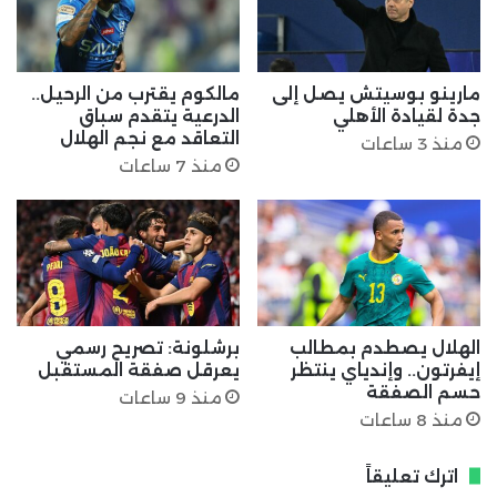
مارينو بوسيتش يصل إلى
مالكوم يقترب من الرحيل..
جدة لقيادة الأهلي
الدرعية يتقدم سباق
التعاقد مع نجم الهلال
منذ 3 ساعات
منذ 7 ساعات
الهلال يصطدم بمطالب
برشلونة: تصريح رسمي
إيفرتون.. وإندياي ينتظر
يعرقل صفقة المستقبل
حسم الصفقة
منذ 9 ساعات
منذ 8 ساعات
اترك تعليقاً