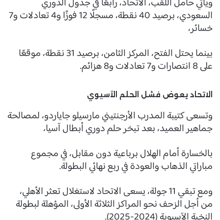
ويأتي حامل اللقب، الاتحاد، رابعًا في جدول الدوري
السعودي، برصيد 40 نقطة، مسجلًا 12 فوزًا و4 تعادلات و7
خسائر،
بينما يحتل الفتح، المركز الثامن، برصيد 31 نقطة، موقعًا
على 8 انتصارات و7 تعادلات و8 هزائم.
الاتحاد يعوض فشل الحلم الآسيوي
وتسعى كتيبة المدرب الأرجنتيني مارسيلو جاياردو، لمصالحة
جماهير العميد، بعد تبخر حلم دوري أبطال آسيا،
بالخسارة أمام الهلال برباعية دون مقابل، في مجموع
مباراتي الذهاب والعودة في ربع نهائي البطولة.
ومع تبقي 11 جولة، يسعى الاتحاد لاستغلال تعثر الأهلي،
من أجل الزحف نحو المراكز الثلاثة الأولى، المؤهلة لبطولة
النخبة الآسيوية (2024-2025).