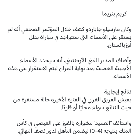
– كريم بنزيما
وكان مارسيلو جاياردو كشف خلال المؤتمر الصحفي أنه لم
يستقر على الأسماء التي ستتواجد في مباراة بطل
أوزباكستان.
وأضاف المدير الفني الأرجنتيني، أنه سيحدد الأسماء
الأجنبية الخمسة بعد نهاية المران ليتم الاستقرار على هذه
الأسماء.
نتائج إيجابية
يعيش الفريق الغربي في الفترة الأخيرة حالة مستقرة من
حيث النتائج سواء محليًا أو قاريًا.
واستأنف “العميد” مشواره بالفوز على الفيصلي في كأس
الملك بنتيجة (4-0) ليضمن التأهل لدور نصف النهائي.