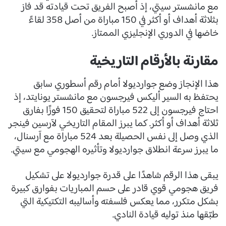
مع مانشستر سيتي، إذ أصبح الفريق تحت قيادته قد فاز
بثلاثة أهداف أو أكثر في 150 مباراة من أصل 358 لقاءً
خاضها في الدوري الإنجليزي الممتاز.
مقارنة بالأرقام التاريخية
هذا الإنجاز وضع جوارديولا أمام رقم أسطوري سابق
يحتفظ به السير أليكس فيرجسون مع مانشستر يونايتد، إذ
احتاج فيرجسون إلى 522 مباراة لتحقيق 150 فوزًا بفارق
ثلاثة أهداف أو أكثر. كما يبرز المقام التاريخي لآرسين فينجر
الذي وصل إلى نفس الحصيلة بعد 524 مباراة مع آرسنال،
ما يبرز سرعة انطلاق جوارديولا وتأثيره الهجومي مع سيتي.
يبقى هذا الرقم شاهدًا على قدرة جوارديولا على تشكيل
فريق هجومي قوي قادر على حسم المباريات بفوارق كبيرة
بشكل متكرر، مما يعكس فلسفته وأساليبه التكتيكية التي
طبّقها منذ توليه قيادة النادي.