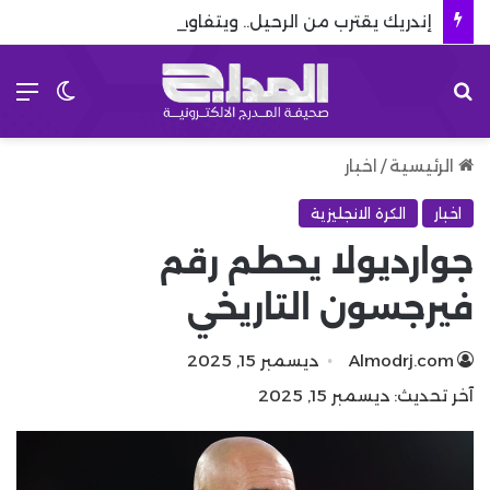
إندريك يقترب من الرحيل.. ويتفاوض مع 8 أندية إنجليزية
بحث عن
الق
الوضع 
الرئيسية
/
اخبار
اخبار
الكرة الانجليزية
جوارديولا يحطم رقم
فيرجسون التاريخي
Almodrj.com
ديسمبر 15, 2025
آخر تحديث: ديسمبر 15, 2025