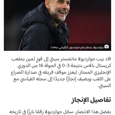
جوارديولا يحطم رقم فيرجسون التاريخي-Getty
قاد بيب جوارديولا مانشستر سيتي إلى فوزٍ ثمين بملعب
كريستال بالاس بنتيجة 3-0 في الجولة 16 من الدوري
الإنجليزي الممتاز، ليعزز موقف فريقه في صدارة الصراع
على اللقب ويضيف إنجازًا جديدًا إلى سجله القياسي مع
السيتي.
تفاصيل الإنجاز
بفضل هذا الانتصار، سجّل جوارديولا رقمًا بارزًا في تاريخه