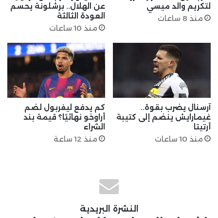
لتكريم والد ميسي
عن الهلال.. برشلونة يحسم
العودة الثالثة
منذ 8 ساعات
منذ 10 ساعات
آرسنال يضرب بقوة..
كم يدفع ليفربول لضم
غيمارايش ينضم إلى كتيبة
أراوخو نهائيًا؟ قيمة بند
أرتيتا
الشراء
منذ 10 ساعات
منذ 12 ساعة
النشرة البريدية