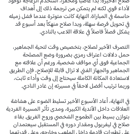
صلاح الأخيرة؛ بدا غاضباً ومحفزاً، استخدم انزعاجه كوقود
لأداء قوي لكنه لم يتمكن من ترجمة ذلك إلى أهداف
حاسمة في المباراة. النهاية كانت متوترة عندما فشل زميله
في تحويل فرصة سهلة، وبدا صلاح منهكاً بعد أسبوع قد
يشكل فصلاً فاصلاً في علاقة اللاعب بالنادي.
التصرف الأخير لصلاح، بتخصيص وقت لتحية الجماهير،
حمل دلالات اعتراف رمزي بضرورة وضع المصلحة
الجماعية فوق أي مواقف شخصية. ورغم أن علاقته مع
الجماهير والجهاز الفني لا تزال قابلة للإصلاح، فإن الطريق
لاستعادة المكانة الكاملة سيحتاج إلى وقت وأداء ثابت،
وربما ترتيب أفضل لاحقاً في مسيرته إن غادر النادي.
في النهاية، أعاد الأسبوع الأخير تسليط الضوء على هشاشة
العلاقات داخل الأندية الكبيرة، ومدى تأثر المسيرة الفردية
بتوازن بسيط بين الطموح الشخصي وروح الفريق. بقاء
صلاح في ليفربول ومقدار دوره في المستقبل سيعتمدان
على تطورات قادمة داخل الملعب وخارجه، وعلى قدرتهما