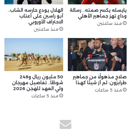
يايسله يكسر صمته.. رسالة
الهلال يودع حارسه الشاب..
وداع تهز جماهير الأهلي
أبو راسين على أعتاب
الاحتراف الأوروبي
منذ ساعتين
منذ ساعتين
صلاح مذهولًا من جماهير
50 مليون ريال و248
طرابزون: لم أرَ شيئًا كهذا
شوطًا.. تفاصيل مهرجان
ولي العهد للهجن 2026
منذ 5 ساعات
منذ 5 ساعات