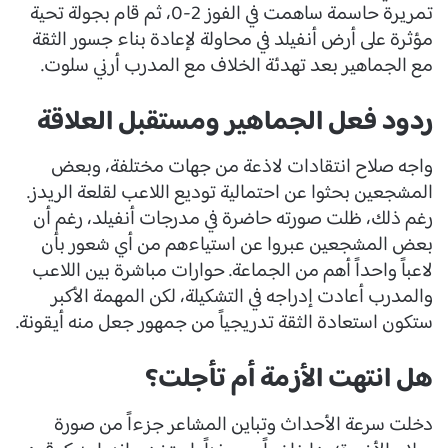
تمريرة حاسمة ساهمت في الفوز 2-0، ثم قام بجولة تحية
مؤثرة على أرض أنفيلد في محاولة لإعادة بناء جسور الثقة
مع الجماهير بعد تهدئة الخلاف مع المدرب أرني سلوت.
ردود فعل الجماهير ومستقبل العلاقة
واجه صلاح انتقادات لاذعة من جهات مختلفة، وبعض
المشجعين بحثوا عن احتمالية توديع اللاعب لقلعة الريدز.
رغم ذلك، ظلت صورته حاضرة في مدرجات أنفيلد، رغم أن
بعض المشجعين عبروا عن استياءهم من أي شعور بأن
لاعباً واحداً أهم من الجماعة. حوارات مباشرة بين اللاعب
والمدرب أعادت إدراجه في التشكيلة، لكن المهمة الأكبر
ستكون استعادة الثقة تدريجياً من جمهور جعل منه أيقونة.
هل انتهت الأزمة أم تأجلت؟
دخلت سرعة الأحداث وتباين المشاعر جزءاً من صورة