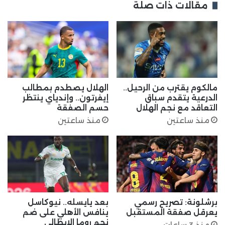
مقالات ذات صلة
مالكوم يقترب من الرحيل..
الهلال يصطدم بمطالب
الدرعية يتقدم سباق
إيفرتون.. وإندياي ينتظر
التعاقد مع نجم الهلال
حسم الصفقة
منذ ساعتين
منذ ساعتين
برشلونة: تصريح رسمي
بعد يايسله.. نيوكاسل
يعرقل صفقة المستقبل
ينافس الأهلي على ضم
نجم روما الإيطالي
منذ 3 ساعات