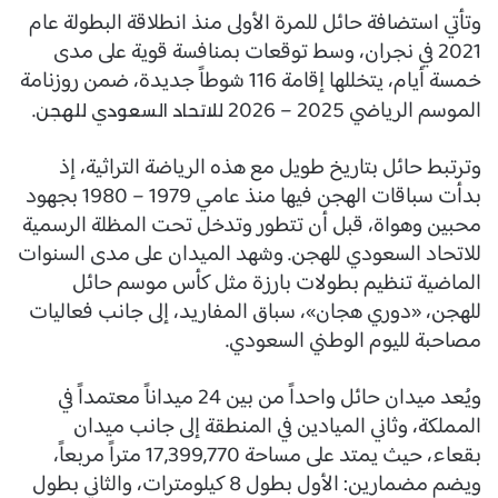
وتأتي استضافة حائل للمرة الأولى منذ انطلاقة البطولة عام
2021 في نجران، وسط توقعات بمنافسة قوية على مدى
خمسة أيام، يتخللها إقامة 116 شوطاً جديدة، ضمن روزنامة
الموسم الرياضي 2025 – 2026
.
للاتحاد السعودي للهجن
وترتبط حائل بتاريخ طويل مع هذه الرياضة التراثية، إذ
بدأت سباقات الهجن فيها منذ عامي 1979 – 1980 بجهود
محبين وهواة، قبل أن تتطور وتدخل تحت المظلة الرسمية
للاتحاد السعودي للهجن. وشهد الميدان على مدى السنوات
الماضية تنظيم بطولات بارزة مثل كأس موسم حائل
للهجن، «دوري هجان»، سباق المفاريد، إلى جانب فعاليات
مصاحبة لليوم الوطني السعودي.
ويُعد ميدان حائل واحداً من بين 24 ميداناً معتمداً في
المملكة، وثاني الميادين في المنطقة إلى جانب ميدان
بقعاء، حيث يمتد على مساحة 17,399,770 متراً مربعاً،
ويضم مضمارين: الأول بطول 8 كيلومترات، والثاني بطول