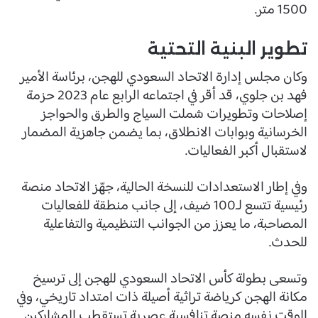
1500 متر.
تطوير البنية التحتية
وكان مجلس إدارة الاتحاد السعودي للهجن، برئاسة الأمير
فهد بن جلوي، قد أقر في اجتماعه الرابع عام 2023 حزمة
إصلاحات وتطويرات شملت السياج والطرق والحواجز
الخرسانية وبوابات الانطلاق، بما يضمن جاهزية المضمار
لاستقبال أكبر الفعاليات.
وفي إطار الاستعدادات للنسخة الحالية، جهّز الاتحاد منصة
رئيسية تتسع لـ100 ضيف، إلى جانب منطقة للفعاليات
المصاحبة، ما يعزز من الجوانب التنظيمية والتفاعلية
للحدث.
وتسعى بطولة كأس الاتحاد السعودي للهجن إلى ترسيخ
مكانة الهجن كرياضة تراثية أصيلة ذات امتداد تاريخي، وفي
الوقت نفسه منصة تنافسية عصرية تستقطب المشاركين