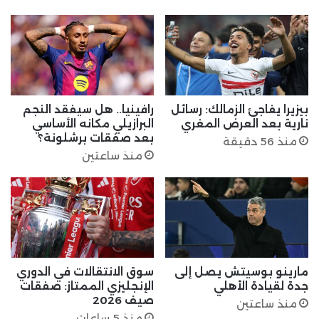
بيزيرا يفاجئ الزمالك: رسائل
رافينيا.. هل سيفقد النجم
نارية بعد العرض المغري
البرازيلي مكانه الأساسي
بعد صفقات برشلونة؟
منذ 56 دقيقة
منذ ساعتين
مارينو بوسيتش يصل إلى
سوق الانتقالات في الدوري
جدة لقيادة الأهلي
الإنجليزي الممتاز: صفقات
صيف 2026
منذ ساعتين
منذ 5 ساعات