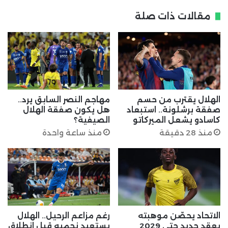
مقالات ذات صلة
الهلال يقترب من حسم
مهاجم النصر السابق يرد..
صفقة برشلونة.. استبعاد
هل يكون صفقة الهلال
كاسادو يشعل الميركاتو
الصيفية؟
منذ 28 دقيقة
منذ ساعة واحدة
الاتحاد يحصّن موهبته
رغم مزاعم الرحيل.. الهلال
بعقد جديد حتى 2029
يستعيد نجميه قبل انطلاق