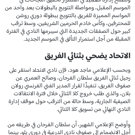
وتطمح إدارة
في استمرار تحقيق النجاحات في
الموسم المقبل، ومواصلة التتويج بالبطولات بعد واحد من
المواسم المميزة للفريق بالتتويج ببطولة دوري روشن
للمحترفين، وكأس خادم الحرمين الشريفين، وسط ترقب
كبير حول الصفقات الجديدة التي سيبرمها النادي في الفترة
المقبلة من أجل استمرار التألق في الموسم الجديد.
الاتحاد يضحي بثنائي الفريق
وبحسب الإعلامي ماجد هود، فإن نادي
استقر على
الاتحاد
رحيل ثنائي الفريق سلطان الفرحان، وصالح العمري عن
صفوف الفريق، تنفيذًا لقرار المدير الفني الفرنسي رولان
بلان، والذي طلب خروج كلا الثنائي خلال فترة الانتقالات
الصيفية الجارية، وسط حالة من الترقب حول موقف إدارة
النادي النهائي من تسويق كلا الثنائي.
وأوضح الإعلامي الشهير، أن سلطان الفرحان في طريقه من
أجل الانضمام إلى صفوف نادي الدرعية في دوري يلو، بينما