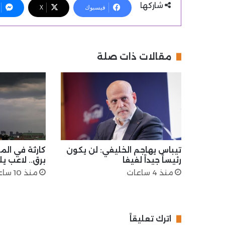
شاركها
فيسبوك
X
مقالات ذات صلة
تيباس يهاجم الخليفي: لن يكون
كارثة في ال
رئيساً جيداً لفيفا
برق.. لاعب 
منذ 4 ساعات
منذ 10 ساعات
اترك تعليقاً