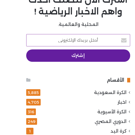
واهم الاخبار الرياضية !
المحلية والعالمية.
أدخل
بريدك
الإلكتروني
الأقسام
الكرة السعودية
5٬885
اخبار
4٬705
الكرة الأسيوية
316
الدوري المصري
249
كرة اليد
1