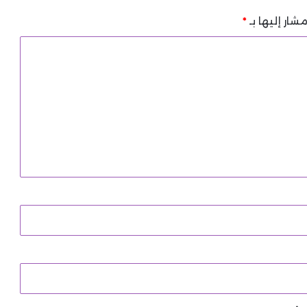
شار إليها بـ
*