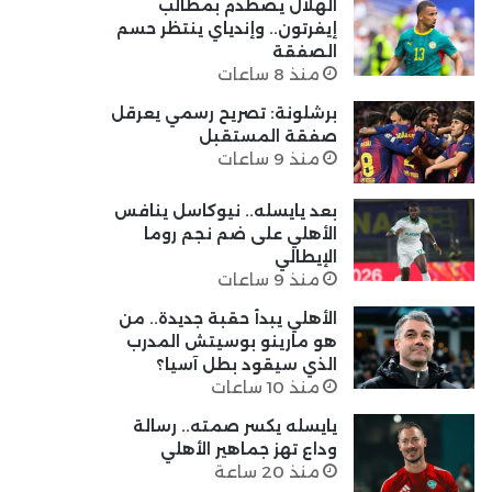
الهلال يصطدم بمطالب
إيفرتون.. وإندياي ينتظر حسم
الصفقة
منذ 8 ساعات
برشلونة: تصريح رسمي يعرقل
صفقة المستقبل
منذ 9 ساعات
بعد يايسله.. نيوكاسل ينافس
الأهلي على ضم نجم روما
الإيطالي
منذ 9 ساعات
الأهلي يبدأ حقبة جديدة.. من
هو مارينو بوسيتش المدرب
الذي سيقود بطل آسيا؟
منذ 10 ساعات
يايسله يكسر صمته.. رسالة
وداع تهز جماهير الأهلي
منذ 20 ساعة