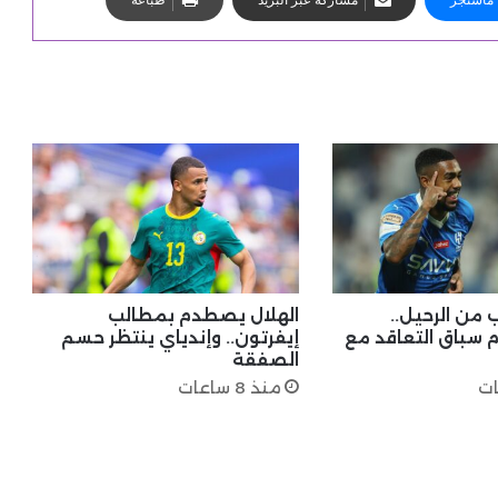
 من الرحيل..
الهلال يصطدم بمطالب
م سباق التعاقد مع
إيفرتون.. وإندياي ينتظر حسم
الصفقة
منذ 8 ساعات