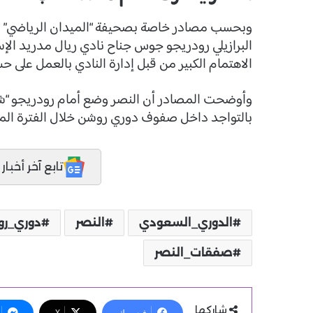
وبحسب مصادر خاصة بصحيفة “الميدان الرياضي” 
البرازيلي رودريجو جوس جناح نادي ريال مدريد الإسب
الاهتمام الكبير من قبل إدارة النادي بالعمل على 
وأوضحت المصادر أن النصر وضع أمام رودريجو “شيك
بالتواجد داخل صفوف دوري روشن خلال الفترة الم
تابع آخر أخبار المدر
الدوري_السعودي
النصر
دوري_ر
صفقات_النصر
شاركها
فيسبوك
X