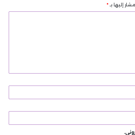
شار إليها بـ
*
وني.