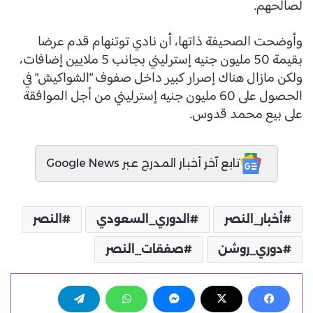
لصالحهم.
وأوضحت الصحيفة ذاتها، أن نادي توتنهام قدم عرضا
بقيمة 50 مليون جنيه إسترليني بجانب 5 ملايين إضافات،
ولكن مازال هناك إصرار كبير داخل صفوف “الشواكيش” في
الحصول على 60 مليون جنيه إسترليني من أجل الموافقة
على بيع محمد قدوس.
تابع آخر أخبار المدرج عبر Google News
أخبار_النصر
الدوري_السعودي
النصر
دوري_روشن
صفقات_النصر