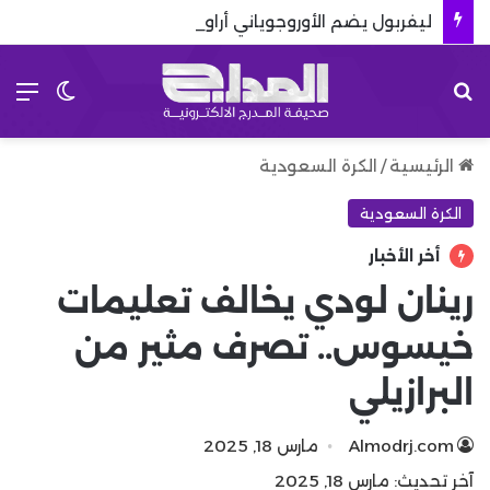
ليفربول يضم الأوروجوياني أراوخو من برشلونة في صفقة مثيرة للجدل
بحث عن
الق
الوضع 
الرئيسية
/
الكرة السعودية
الكرة السعودية
أخر الأخبار
رينان لودي يخالف تعليمات
خيسوس.. تصرف مثير من
البرازيلي
Almodrj.com
مارس 18, 2025
آخر تحديث: مارس 18, 2025