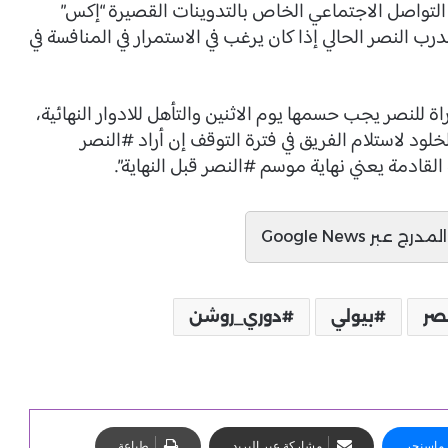
لتواصل الاجتماعي الخاص بالتدوينات القصيرة “إكس”
 النصر الحالي إذا كان يرغب في الاستمرار في المنافسة في
ة للنصر يجب حسمها يوم الاثنين والتأهل للادوار النهائية،
لود لاستلام الفريق في فترة التوقف إن أراد #النصر
ة القادمة يعني نهاية موسم #النصر قبل النهاية”.
ج عبر Google News
صر
بيولي
دوري_روشن
ماسنجر
مشاركة عبر البريد
طباعة