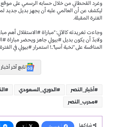
وغرد القحطاني من خلال حسابه الرسمي على موقع ا
ليكشف عن أن العالمي عليه أن يجهز بديل جديد لمدرب
الفترة المقبلة.
وجاءت تغريدته كالآتي: “مباراة #الاستقلال أهم مبارا
ولابدّ أن يكون بديل #بيولي جاهز ويحضر مباراة #الخ
المنافسة على “نخبة آسيا”..! استمرار #بيولي في الفتر
تابع آخر أخبار المدر
أخبار_النصر
الدوري_السعودي
الن
مدرب_النصر
شاركها
فيسبوك
X