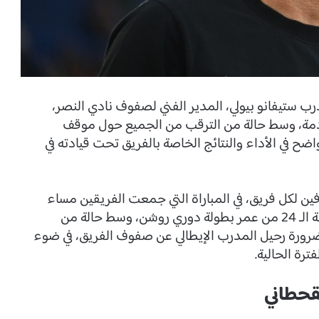
درب ستيفانو بيولي، المدير الفني لصفوف نادي النصر،
قادمة، وسط حالة من الترقب من الجميع حول موقف
واضح في الأداء والنتائج الخاصة بالفريق تحت قيادته في
ين لكل فريق، في المباراة التي جمعت الفريقين مساء
أمس، على ملعب الأول بارك، ضمن منافسات الجولة الـ 24 من عمر بطولة دوري روشن، وسط حالة من
ضرورة رحيل المدرب الإيطالي عن صفوف الفريق، في ضوء
رة الحالية.
لقحطاني