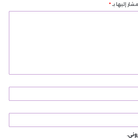
شار إليها بـ
*
وني.