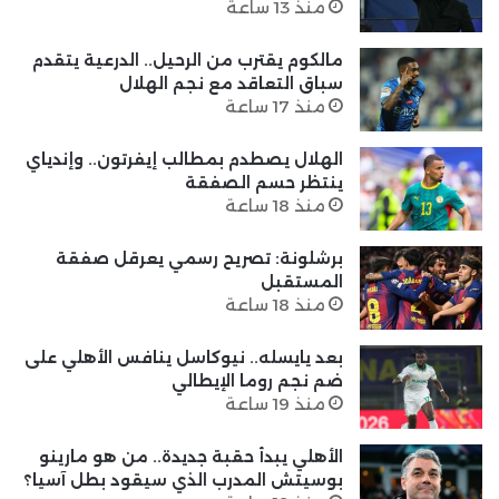
منذ 13 ساعة
مالكوم يقترب من الرحيل.. الدرعية يتقدم
سباق التعاقد مع نجم الهلال
منذ 17 ساعة
الهلال يصطدم بمطالب إيفرتون.. وإندياي
ينتظر حسم الصفقة
منذ 18 ساعة
برشلونة: تصريح رسمي يعرقل صفقة
المستقبل
منذ 18 ساعة
بعد يايسله.. نيوكاسل ينافس الأهلي على
ضم نجم روما الإيطالي
منذ 19 ساعة
الأهلي يبدأ حقبة جديدة.. من هو مارينو
بوسيتش المدرب الذي سيقود بطل آسيا؟