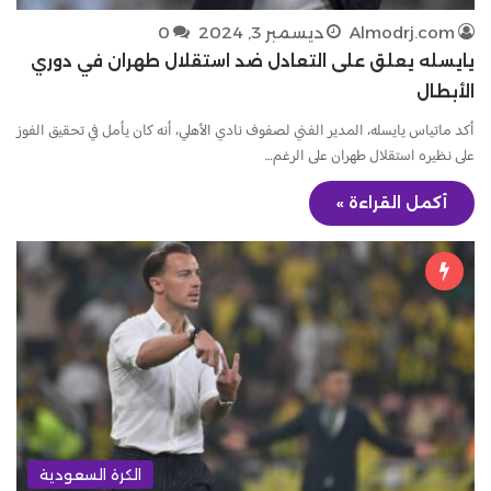
Almodrj.com
ديسمبر 3, 2024
0
يايسله يعلق على التعادل ضد استقلال طهران في دوري
الأبطال
أكد ماتياس يايسله، المدير الفني لصفوف نادي الأهلي، أنه كان يأمل في تحقيق الفوز
على نظيره استقلال طهران على الرغم…
أكمل القراءة »
الكرة السعودية