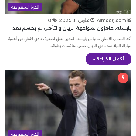
الكرة السعودية
Almodrj.com
مارس 11, 2025
0
يايسله: جاهزون لمواجهة الريان والتأهل لم يحسم بعد
أكد المدرب الألماني ماتياس يايسله، المدير الفني لصفوف نادي الأهلي على أهمية
مباراة الليلة ضد نادي الريان، ضمن منافسات بطولة…
أكمل القراءة »
الكرة السعودية