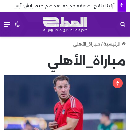
أرتيتا يلمّح لصفقة جديدة بعد ضم جيمارايش: آرسنال لم يُغلق الملف
بحث عن
الق
الوضع 
الرئيسية
/
مباراة_الأهلي
مباراة_الأهلي