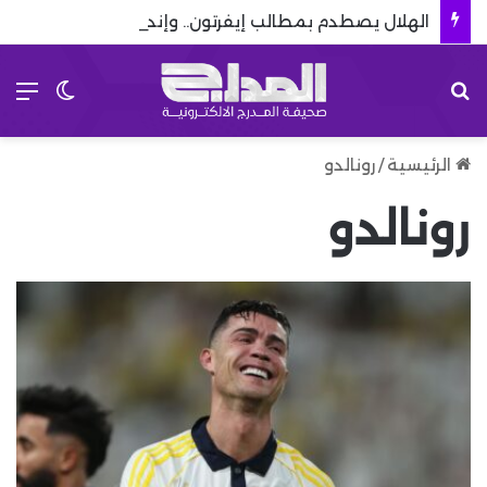
الهلال يصطدم بمطالب إيفرتون.. وإندياي ينتظر حسم الصفقة
بحث عن
الق
الوضع 
الرئيسية
/
رونالدو
رونالدو