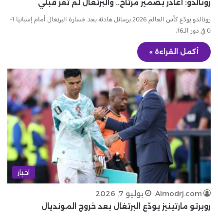
رونالدو: أغادر بضمير مرتاح.. والبرتغال لم تفز قبلي
رونالدو يودّع كأس العالم 2026 برسائل هادئة بعد خسارة البرتغال أمام إسبانيا 1-
0 في دور الـ16.
أكمل القراءة »
اخبار
Almodrj.com
يوليو 7, 2026
روبرتو مارتينيز يودّع البرتغال بعد خروج المونديال