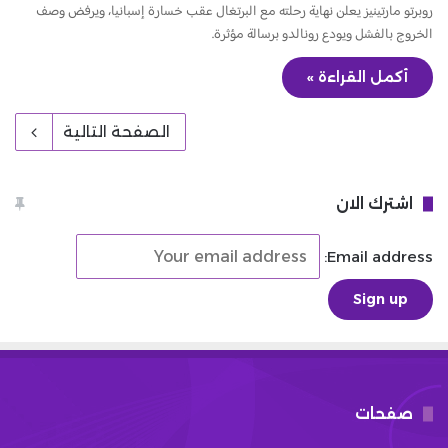
روبرتو مارتينيز يعلن نهاية رحلته مع البرتغال عقب خسارة إسبانيا، ويرفض وصف
الخروج بالفشل ويودع رونالدو برسالة مؤثرة.
أكمل القراءة »
الصفحة التالية
اشترك الان
Email address:
صفحات