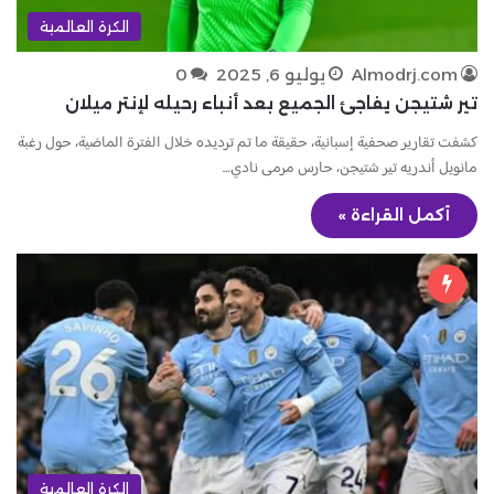
الكرة العالمية
Almodrj.com
يوليو 6, 2025
0
تير شتيجن يفاجئ الجميع بعد أنباء رحيله لإنتر ميلان
كشفت تقارير صحفية إسبانية، حقيقة ما تم ترديده خلال الفترة الماضية، حول رغبة
مانويل أندريه تير شتيجن، حارس مرمى نادي…
أكمل القراءة »
الكرة العالمية