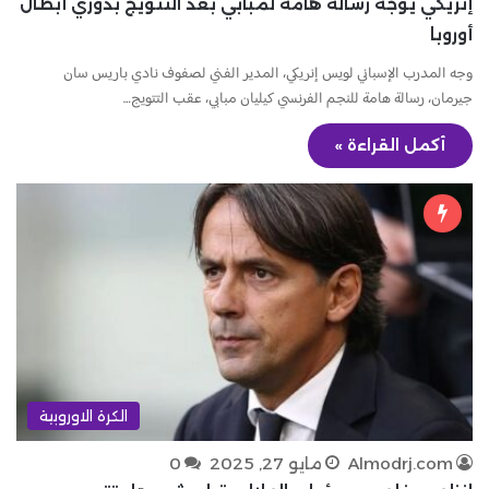
إنريكي يوجه رسالة هامة لمبابي بعد التتويج بدوري أبطال
أوروبا
وجه المدرب الإسباني لويس إنريكي، المدير الفني لصفوف نادي باريس سان
جيرمان، رسالة هامة للنجم الفرنسي كيليان مبابي، عقب التتويج…
أكمل القراءة »
الكرة الاوروبية
Almodrj.com
مايو 27, 2025
0