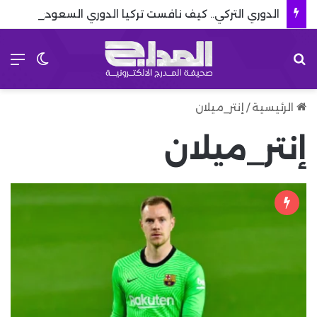
الدوري التركي.. كيف نافست تركيا الدوري السعودي بالصفقات؟
بحث عن
الق
الوضع 
الرئيسية
/
إنتر_ميلان
إنتر_ميلان