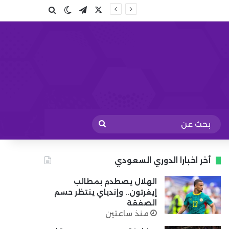
X
تيلقرام
بحث عن
الوضع المظلم
بحث
عن
أخر اخبارا الدوري السعودي
الهلال يصطدم بمطالب
إيفرتون.. وإندياي ينتظر حسم
الصفقة
منذ ساعتين