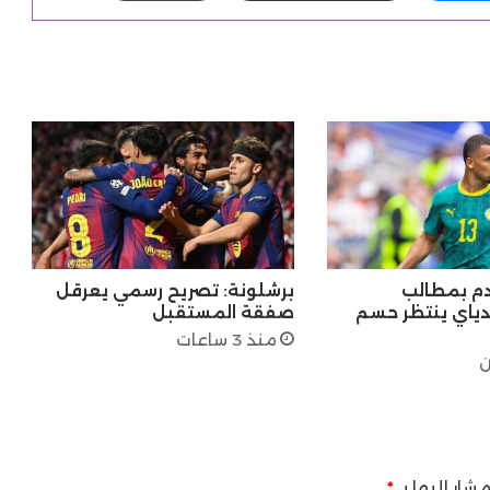
م بمطالب
برشلونة: تصريح رسمي يعرقل
ندياي ينتظر حسم
صفقة المستقبل
منذ 3 ساعات
ن
شار إليها بـ
*