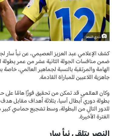
نادي النصر
كشف الإعلامي عبد العزيز العصيمي، عن نبأ سار لج
ضمن منافسات الجولة الثانية عشر من عمر بطولة ا
الهامة والمرتقبة بالنسبة لجماهير العالمي، خاصة ب
جاهزية اللاعبين للمباراة القادمة.
وكان
قد تمكن من تحقيق فوزًا هامًا على
العالمي
بطولة دوري أبطال آسيا، بثلاثة أهداف مقابل هدف، 
للدور التالي من البطولة، وسط تشجيع حماسي كبير 
الفترة الأخيرة.
النصر يتلقى نبأ سار