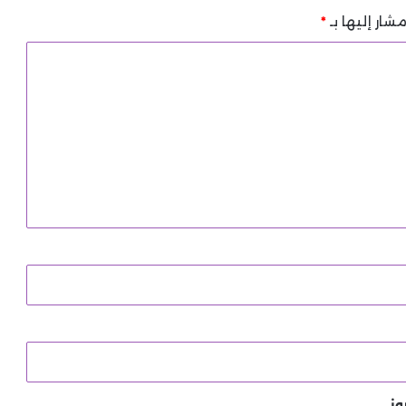
شار إليها بـ
*
وني.