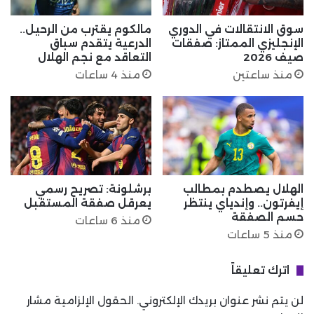
سوق الانتقالات في الدوري
مالكوم يقترب من الرحيل..
الإنجليزي الممتاز: صفقات
الدرعية يتقدم سباق
صيف 2026
التعاقد مع نجم الهلال
منذ ساعتين
منذ 4 ساعات
الهلال يصطدم بمطالب
برشلونة: تصريح رسمي
إيفرتون.. وإندياي ينتظر
يعرقل صفقة المستقبل
حسم الصفقة
منذ 6 ساعات
منذ 5 ساعات
اترك تعليقاً
لن يتم نشر عنوان بريدك الإلكتروني.
الحقول الإلزامية مشار