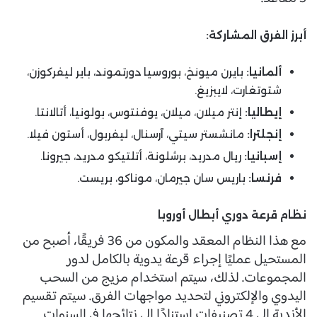
أبرز الفرق المشاركة:
ألمانيا:
بايرن ميونخ، بوروسيا دورتموند، باير ليفركوزن،
شتوتغارت، لايبزيغ.
إيطاليا:
إنتر ميلان، ميلان، يوفنتوس، بولونيا، أتالانتا.
إنجلترا:
مانشستر سيتي، آرسنال، ليفربول، أستون فيلا.
إسبانيا:
ريال مدريد، برشلونة، أتلتيكو مدريد، جيرونا.
فرنسا:
باريس سان جيرمان، موناكو، بريست.
نظام قرعة دوري أبطال أوروبا
مع هذا النظام المعقد والمكون من 36 فريقًا، أصبح من
المستحيل عمليًا إجراء قرعة يدوية بالكامل لدور
المجموعات. لذلك، سيتم استخدام مزيج من السحب
اليدوي والإلكتروني لتحديد مواجهات الفرق. سيتم تقسيم
الأندية إلى 4 تصنيفات استنادًا إلى نتائجها في السنوات