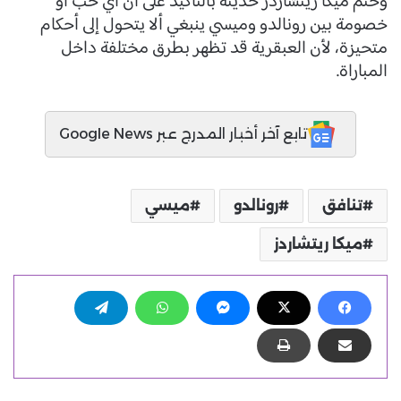
وختم ميكا ريتشاردز حديثه بالتأكيد على أن أي حب أو
خصومة بين رونالدو وميسي ينبغي ألا يتحول إلى أحكام
متحيزة، لأن العبقرية قد تظهر بطرق مختلفة داخل
المباراة.
تابع آخر أخبار المدرج عبر Google News
تنافق
رونالدو
ميسي
ميكا ريتشاردز