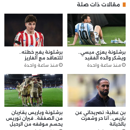
مقالات ذات صلة
برشلونة يعزي ميسي..
برشلونة يغير خطته..
ويشكر والده الفقيد
للتعاقد مع ألفاريز
منذ ساعة واحدة
منذ ساعة واحدة
بن عطية: تصريحاتي عن
برشلونة وباريس يقتربان
باريس.. أنا حر وشعرت
من الصفقة.. فيران توريس
بالخيانة
يحسم موقفه من الرحيل