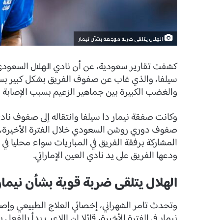
الهلال يتلقى ضربة موجعة بشأن نيمار
كشفت تقارير سعودية، عن أن نادي
السعودي 
الهلال
سيلفا، والذي غاب عن صفوف الفريق بشكل كبير بسب
والغضب الكبيرة بين جماهير الزعيم بسبب الإصابة ا
وكانت صفقة نيمار دا سيلفا وانتقاله إلى صفوف ناد
صفوف دوري روشن السعودي خلال الفترة الأخيرة، ألا
المشاركة برفقة الفريق في المباريات سواء محليا في 
ودعها الفريق على يد نادي العين الإماراتي.
الهلال يتلقى ضربة قوية بشأن نيمار
وتحدث تامر الشهراني، إخصائي العلاج الطبيعي وإصاب
نيمار في الفترة الأخيرة، قائلا إن اللاعب بدأ بالف