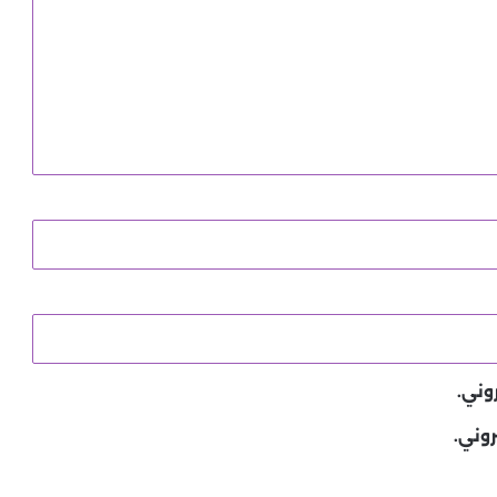
وني.
روني.