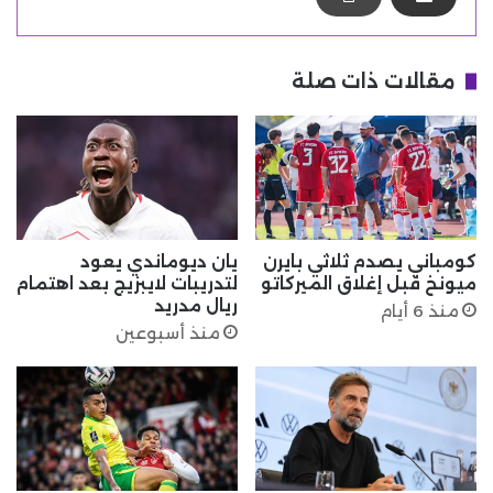
مقالات ذات صلة
كومباني يصدم ثلاثي بايرن
يان ديوماندي يعود
ميونخ قبل إغلاق الميركاتو
لتدريبات لايبزيج بعد اهتمام
ريال مدريد
منذ 6 أيام
منذ أسبوعين