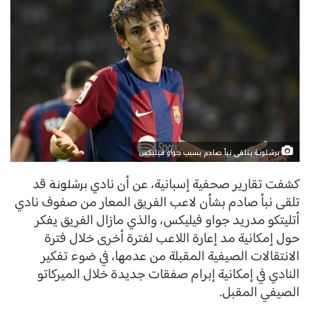
برشلونة يتلقى نبأ صادم بسبب جواو فيليكس
كشفت تقارير صحفية إسبانية، عن أن نادي
قد
برشلونة
تلقى نبأ صادم بشأن لاعب الفريق المعار من صفوف نادي
أتليتكو مدريد جواو فيليكس، والذي مازال الفريق يفكر
حول إمكانية مد إعارة اللاعب لفترة أخرى خلال فترة
الانتقالات الصيفية المقبلة من عدمها، في ضوء تفكير
النادي في إمكانية إبرام صفقات جديدة خلال الميركاتو
الصيفي المقبل.