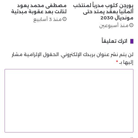
يورجن كلوب مدرباً لمنتخب
مصطفى محمد يعود
ألمانيا بعقد يمتد حتى
لنانت بعد عقوبة مبدئية
مونديال 2030
منذ 3 أسابيع
منذ أسبوعين
اترك تعليقاً
لن يتم نشر عنوان بريدك الإلكتروني.
الحقول الإلزامية مشار
إليها بـ
*
ا
ل
ت
ع
ل
ي
ق