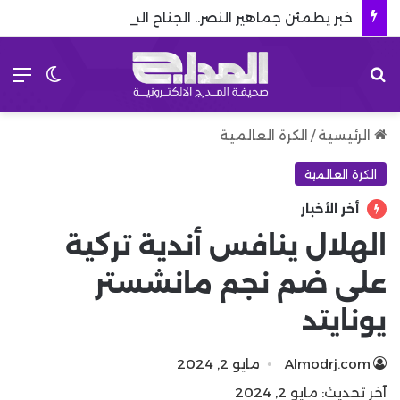
خبر يطمئن جماهير النصر.. الجناح الطائر يعود قبل انطلاق دوري روشن
بحث عن
الق
الوضع 
الرئيسية
/
الكرة العالمية
الكرة العالمية
أخر الأخبار
الهلال ينافس أندية تركية
على ضم نجم مانشستر
يونايتد
Almodrj.com
مايو 2, 2024
آخر تحديث: مايو 2, 2024