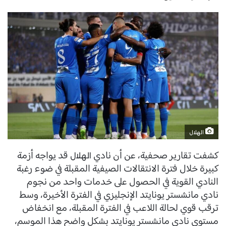
الهلال
كشفت تقارير صحفية، عن أن نادي
قد يواجه أزمة
الهلال
كبيرة خلال فترة الانتقالات الصيفية المقبلة في ضوء رغبة
النادي القوية في الحصول على خدمات واحد من نجوم
نادي مانشستر يونايتد الإنجليزي في الفترة الأخيرة، وسط
ترقب قوي لحالة اللاعب في الفترة المقبلة، مع انخفاض
مستوى نادي مانشستر يونايتد بشكل واضح هذا الموسم،