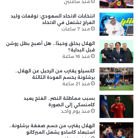
منذ ساعتين
انتخابات الاتحاد السعودي: توقعات وليد
الفراج تشتعل في الاتحاد
منذ 7 ساعات
الهلال يحلق وحيدًا… هل أصبح بطل روشن
قبل البداية؟
منذ 16 ساعة
كانسيلو يقترب من الرحيل عن الهلال..
برشلونة يحسم العودة الثالثة
منذ 21 ساعة
بسبب مماطلة النصر.. الفتح يعيد
كامنسكي إلى الصورة
منذ يوم واحد
الهلال يقترب من حسم صفقة برشلونة..
استبعاد كاسادو يشعل الميركاتو