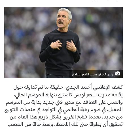
لويس كاسترو مدرب النصر السابق
كشف الإعلامي أحمد الجدي، حقيقة ما تم تداوله حول
إقامة مدرب
لويس كاسترو بنهاية الموسم الحالي،
النصر
والعمل على التعاقد مع مدير فني جديد بداية من الموسم
المقبل، في ضوء رغبة العالمي في التواجد في منصات التتويج
من جديد، بعدما فشخ الفريق بشكل ذريع هذا العام من
تحقيق أي بطولة حتى تلك اللحظة، وسط حالة من الغضب