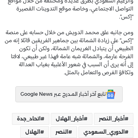
والزعيم السعودي بطرق عديدة ومختلفة من خلال مواقع
التواصل الاجتماعي، وخاصة موقع التدوينات القصيرة
“إكس”.
ومن جانبه علق محمد الدويش من خلال حسابه على منصة
“إكس” على زيادة الشماتة بين جماهير الفريقين قائلا إنه من
الطبيعي أن يتبادل الغريمان الشماتة، ولكن أن تكون
الفرحة عارمة، والشماتة شبه عامة فهذا غير طبيعي، لافتا
إلى أنه يرى أن السبب في شعور الأغلبية بغياب العدالة
وتكافؤ الفرص والتعامل بالمثل.
تابع آخر أخبار المدرج عبر Google News
أخبار_النصر
أخبار_الهلال
اتحاد_جدة
الدوري_السعودي
النصر
الهلال