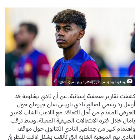
برشلونة يرد رسميا على إمكانية بيع لامين يامال
كشفت تقارير صحفية إسبانية، عن أن نادي
قد
برشلونة
أرسل رد رسمي لصالح نادي باريس سان جيرمان حول
العرض المقدم من أجل التعاقد مع اللاعب الشاب لامين
يامال خلال فترة الانتقالات الصيفية المقبلة، وسط ترقب
واهتمام كبير من جماهير النادي الكتالوني حول موقف
النادي بيع الموهبة الشابة التي تألقت بشكل لافت للنظر في