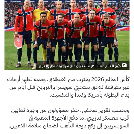
كأس العالم 2026.. كارثة الثعابين قبل مواجهات قطر والعراق
كأس العالم 2026 يقترب من الانطلاق، ومعه تظهر أزمات
غير متوقعة تلاحق منتخبي سويسرا والنرويج قبل أيام من
بدء البطولة بأمريكا وكندا والمكسيك.
وبحسب تقرير صحفي، حذر مسؤولون من وجود ثعابين
قرب معسكر تدريبي، ما دفع الأجهزة المعنية في
السويسريين إلى رفع درجة التأهب لضمان سلامة اللاعبين.