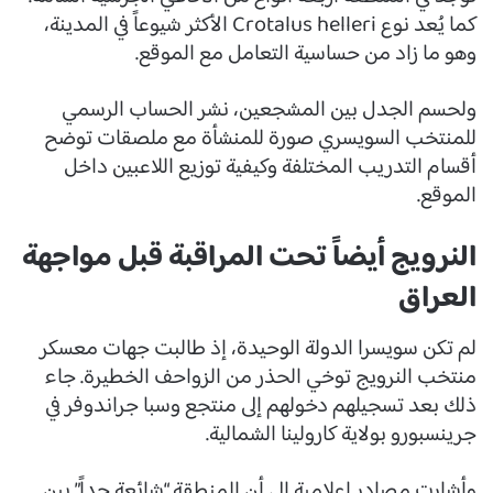
كما يُعد نوع Crotalus helleri الأكثر شيوعاً في المدينة،
وهو ما زاد من حساسية التعامل مع الموقع.
ولحسم الجدل بين المشجعين، نشر الحساب الرسمي
للمنتخب السويسري صورة للمنشأة مع ملصقات توضح
أقسام التدريب المختلفة وكيفية توزيع اللاعبين داخل
الموقع.
النرويج أيضاً تحت المراقبة قبل مواجهة
العراق
لم تكن سويسرا الدولة الوحيدة، إذ طالبت جهات معسكر
منتخب النرويج توخي الحذر من الزواحف الخطيرة. جاء
ذلك بعد تسجيلهم دخولهم إلى منتجع وسبا جراندوفر في
جرينسبورو بولاية كارولينا الشمالية.
وأشارت مصادر إعلامية إلى أن المنطقة “شائعة جداً” بين