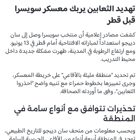
تهديد الثعابين يربك معسكر سويسرا
قبل قطر
كشفت مصادر إعلامية أن منتخب سويسرا وصل إلى سان
دييجو استعداداً لمباراته الافتتاحية أمام قطر في 13 يونيو.
ومع ارتفاع الرطوبة في المدينة، ظهرت مشكلة جديدة داخل
محيط التدريب.
تم تحديد “منطقة مليئة بالأفاعي” على خريطة المعسكر،
وجرى تمييزها بخطوط حمراء مع تنبيه واضح “احذروا
الثعابين”، وفق ما أوردته الصحافة.
تحذيرات تتوافق مع أنواع سامة في
المنطقة
وبحسب معلومات من متحف سان دييجو للتاريخ الطبيعي،
توجد في المنطقة أربعة أنواع من الأفاعي الجرسية السامة.