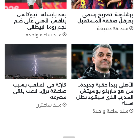
برشلونة: تصريح رسمي
بعد يايسله.. نيوكاسل
يعرقل صفقة المستقبل
ينافس الأهلي على ضم
نجم روما الإيطالي
منذ 34 دقيقة
منذ ساعة واحدة
الأهلي يبدأ حقبة جديدة..
كارثة في الملعب بسبب
من هو مارينو بوسيتش
صاعقة برق.. لاعب يلقى
المدرب الذي سيقود بطل
مصرعه
آسيا؟
منذ ساعتين
منذ ساعة واحدة