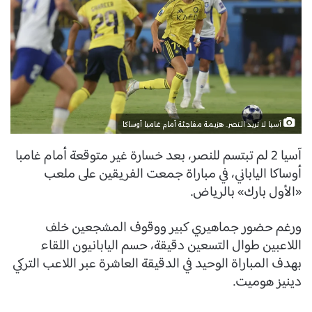
آسيا لا تريد النصر.. هزيمة مفاجئة أمام غامبا أوساكا
آسيا 2 لم تبتسم للنصر، بعد خسارة غير متوقعة أمام غامبا
أوساكا الياباني، في مباراة جمعت الفريقين على ملعب
«الأول بارك» بالرياض.
ورغم حضور جماهيري كبير ووقوف المشجعين خلف
اللاعبين طوال التسعين دقيقة، حسم اليابانيون اللقاء
بهدف المباراة الوحيد في الدقيقة العاشرة عبر اللاعب التركي
دينيز هوميت.