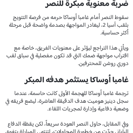
ضربة معنوية مبكرة للنصر
سقوط النصر أمام غامبا أوساكا حرمه من فرصة التتويج
بلقب آسيا 2، ليغادر المواجهة بصدمة واضحة قبل مرحلة
أكثر حساسية.
ويأتي هذا التراجع ليؤثر على معنويات الفريق، خاصة مع
اقتراب مواجهة ضمك التي قد تكون مفصلية في سباق لقب
دوري روشن للمحترفين.
غامبا أوساكا يستثمر هدفه المبكر
ترجمة غامبا أوساكا للهجمة الأولى كانت حاسمة، عندما
سجل دينيز هوميت هدف الدقيقة العاشرة، ليضع فريقه في
وضعية دفاعية وإدارة لمجريات اللقاء.
وفي المقابل، حاول النصر العودة سريعاً، لكن يقظة الدفاع
الياباني حدّت من خطورة المحاولات، لتنتهي المباراة بتفوق