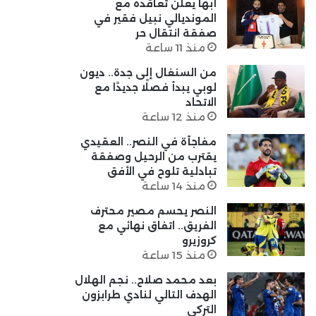
أبها يعلن تعاقده مع
المونديالي نبيل فقير في
صفقة انتقال حر
منذ 11 ساعة
من السنغال إلى جدة.. ديون
لوبي يبدأ فصلًا جديدًا مع
الاتحاد
منذ 12 ساعة
مفاجأة في النصر.. العقيدي
يقترب من الرحيل وصفقة
تبادلية تلوح في الأفق
منذ 14 ساعة
النصر يحسم مصير محترف
الفريق.. اتفاق نهائي مع
كروزيرو
منذ 15 ساعة
بعد محمد صلاح.. نجم الهلال
الهدف التالي لنادي طرابزون
التركي