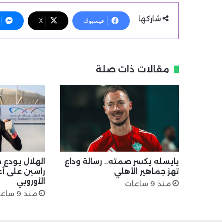
شاركها
فيسبوك
X
مقالات ذات صلة
يايسله يكسر صمته.. رسالة وداع
الهلال يودع ح
تهز جماهير الأهلي
راسين على أع
الأوروبي
منذ 9 ساعات
منذ 9 ساعات