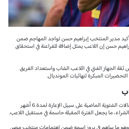
أكيد مدير المنتخب إبراهيم حسن تواجد المهاجم ضمن
ية لبطولة كأس العالم 2026. وقال إبراهيم حسن إن اللاعب يمثل إضافة للفراعنة في استحقاق
 ثقة الجهاز الفني في اللاعب الشاب واستعداد الفريق
لتحضيرات المبكرة لنهائيات المونديال.
اب
انضم حمزة عبدالكريم إلى برشلونة خلال فترة الانتقالات الشتوية الماضية على سبيل الإعارة لمدة 6 أشهر
لشراء، ما يجعل الفترة المقبلة حاسمة في مستقبل اللاعب.
، وهو ما ساهم في بروز اسمه ضمن اهتمامات منتخب مصر.