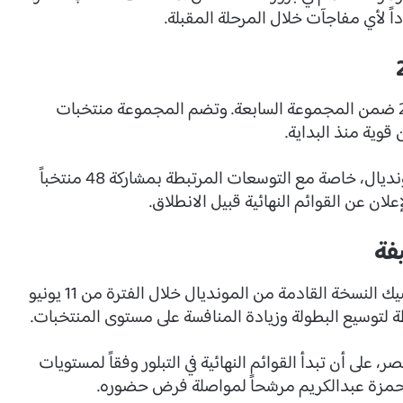
ً لأي مفاجآت خلال المرحلة المقبلة.
يستعد المنتخب المصري لبطولة كأس العالم 2026 ضمن المجموعة السابعة. وتضم المجموعة منتخبات
 قوية منذ البداية.
وتسعى مصر إلى تقديم أفضل صورة ممكنة في المونديال، خاصة مع التوسعات المرتبطة بمشاركة 48 منتخباً
علان عن القوائم النهائية قبيل الانطلاق.
فة
تستضيف الولايات المتحدة الأمريكية وكندا والمكسيك النسخة القادمة من المونديال خلال الفترة من 11 يونيو
لى أن تبدأ القوائم النهائية في التبلور وفقاً لمستويات
بدو حمزة عبدالكريم مرشحاً لمواصلة فرض حضوره.