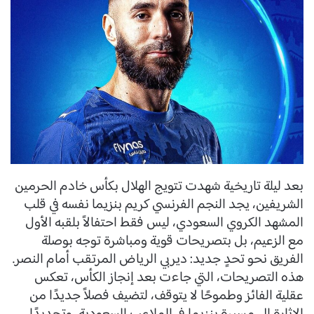
بعد ليلة تاريخية شهدت تتويج الهلال بكأس خادم الحرمين
الشريفين، يجد النجم الفرنسي كريم بنزيما نفسه في قلب
المشهد الكروي السعودي، ليس فقط احتفالاً بلقبه الأول
مع الزعيم، بل بتصريحات قوية ومباشرة توجه بوصلة
الفريق نحو تحدٍ جديد: ديربي الرياض المرتقب أمام النصر.
هذه التصريحات، التي جاءت بعد إنجاز الكأس، تعكس
عقلية الفائز وطموحًا لا يتوقف، لتضيف فصلاً جديدًا من