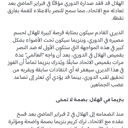
الهلال قد فقد صدارة الدوري مؤقتًا في فبراير الماضي بعد
تعادله مع الاتحاد، مما سمح للنصر بالاعتلاء للقمة بفارق
نقطة.
الديربي القادم سيكون بمثابة فرصة كبيرة للهلال لحسم
مصيره في الدوري، وبنزيما سيكون تحت الأضواء بشكل
كبير في هذه المواجهة التي ستكون الأولى له ضد النصر
بقميص الهلال في الدوري، بعد أن واجه “العالمي” عدة
مرات بقميص الاتحاد سابقًا. ويُدرك بنزيما تماماً أن الفوز
في هذا الديربي سيغفر له أي انتقادات سابقة ويقربه من
تحقيق لقب الدوري، بينما قد يؤدي أي تعثر إلى تصاعد
غضب الجماهير.
بنزيما في الهلال: بصمة لا تمحى
منذ انضمامه إلى الهلال في 2 فبراير الماضي بعد فسخ
عقده مع الاتحاد، ترك كريم بنزيما بصمة واضحة ومؤثرة