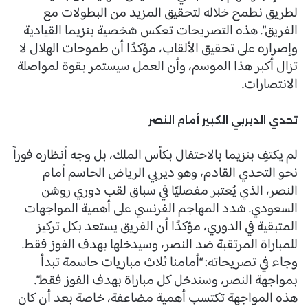
لطريق نطمح خلاله لتحقيق المزيد من البطولات مع
الفريق”. هذه التصريحات تعكس شخصية بنزيما القيادية
وإصراره على تحقيق الألقاب، مؤكدًا أن طموحات الهلال لا
تزال أكبر هذا الموسم، وأن العمل سيستمر بقوة لمواصلة
الانتصارات.
تحدي الديربي الكبير أمام النصر
لم يكتفِ بنزيما بالاحتفال بكأس الملك، بل وجه أنظاره فوراً
نحو التحدي القادم، وهو ديربي الرياض الحاسم أمام
النصر، الذي يُعتبر مفصليًا في سباق لقب دوري روشن
السعودي. شدد المهاجم الفرنسي على أهمية المواجهات
المتبقية في الدوري، مؤكدًا أن الفريق يستعد بكل تركيز
للمباراة المرتقبة ضد النصر، وسيدخلها بهدف الفوز فقط.
وجاء في تصريحاته: “أمامنا ثلاث مباريات حاسمة تبدأ
بمواجهة النصر، وسندخل كل مباراة بهدف الفوز فقط”.
هذه المواجهة تكتسب أهمية مضاعفة، خاصة بعد أن كان