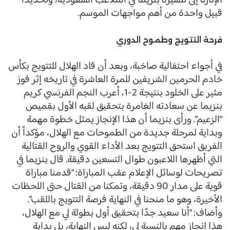
الإثارة إلى مسيرة بنزيما في الملاعب السعودية، وتحديدًا
قبيل واحدة من أهم مواجهات الموسم.
فرحة التتويج وطموح الدوري
في أجواء احتفالية صاخبة، وبعد أن قاد الهلال للتتويج بكأس
خادم الحرمين الشريفين للمرة العاشرة في تاريخه إثر فوز
مثير على الخلود بنتيجة 2-1، أعرب النجم الفرنسي كريم
بنزيما عن سعادته الغامرة بتحقيق لقبه الأول بقميص
“الزعيم”. ورأى بنزيما أن هذا الإنجاز يمثل خطوة مهمة
وبداية لمرحلة جديدة من الطموحات مع الهلال، مؤكداً أن
الفريق استحق التتويج بعد الأداء القوي والروح القتالية
التي أظهرها اللاعبون طوال التسعين دقيقة. قال بنزيما في
تصريحات لوسائل الإعلام عقب المباراة: “قدمنا مباراة
قوية على مدار 90 دقيقة، وتمكنا من القتال حتى اللحظات
الأخيرة، وهو ما منحنا في النهاية فرصة التتويج باللقب”.
وأضاف: “أنا سعيد جدًا بتحقيق أول بطولة لي مع الهلال،
هذا إنجاز مهم بالنسبة لي، لكنه ليس النهاية، بل بداية