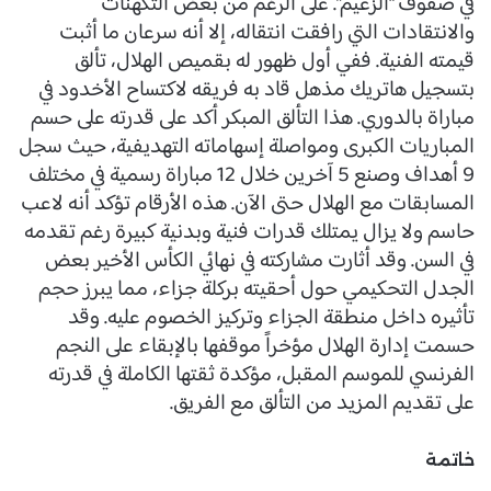
في صفوف “الزعيم”. على الرغم من بعض التكهنات
والانتقادات التي رافقت انتقاله، إلا أنه سرعان ما أثبت
قيمته الفنية. ففي أول ظهور له بقميص الهلال، تألق
بتسجيل هاتريك مذهل قاد به فريقه لاكتساح الأخدود في
مباراة بالدوري. هذا التألق المبكر أكد على قدرته على حسم
المباريات الكبرى ومواصلة إسهاماته التهديفية، حيث سجل
9 أهداف وصنع 5 آخرين خلال 12 مباراة رسمية في مختلف
المسابقات مع الهلال حتى الآن. هذه الأرقام تؤكد أنه لاعب
حاسم ولا يزال يمتلك قدرات فنية وبدنية كبيرة رغم تقدمه
في السن. وقد أثارت مشاركته في نهائي الكأس الأخير بعض
الجدل التحكيمي حول أحقيته بركلة جزاء، مما يبرز حجم
تأثيره داخل منطقة الجزاء وتركيز الخصوم عليه. وقد
حسمت إدارة الهلال مؤخراً موقفها بالإبقاء على النجم
الفرنسي للموسم المقبل، مؤكدة ثقتها الكاملة في قدرته
على تقديم المزيد من التألق مع الفريق.
خاتمة