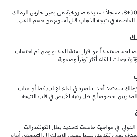
ترجم أحمد خالدي ركلة الجزاء إلى هدف في الدقيقة 90+8، مسجلاً تسديدة صاروخية على يمين حارس الزمالك
د العاصمة في نتيجة الذهاب قبل أسبوع من حسم اللقب.
لك
لحه، مستفيداً من قرار تقنية الفيديو ومن ثم احتساب
ثرة جعلت اللقاء أكثر توتراً وصعوبة.
زمالك سيفتقد أحد عناصره في لقاء الإياب. كما أن غياب
المدربين، خصوصاً في ظل رغبة الأبيض في قلب النتيجة.
ة الدولي، في مواجهة حاسمة لتحديد بطل الكونفدرالية
دخل اللقاء بهدف صون تقدمه، بينما يسعى الزمالك إلى التعويض أمام