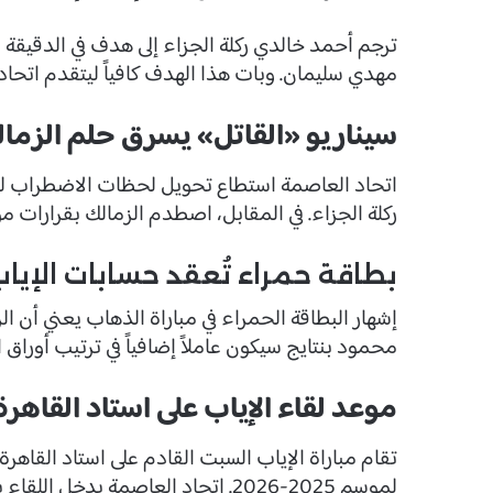
مهدي سليمان. وبات هذا الهدف كافياً ليتقدم اتحا
سيناريو «القاتل» يسرق حلم الزما
اتحاد العاصمة استطاع تحويل لحظات الاضطراب لصا
ركلة الجزاء. في المقابل، اصطدم الزمالك بقرارات مؤ
بطاقة حمراء تُعقد حسابات الإياب
إشهار البطاقة الحمراء في مباراة الذهاب يعني أن ال
محمود بنتايج سيكون عاملاً إضافياً في ترتيب أوراق 
موعد لقاء الإياب على استاد القاهرة
تقام مباراة الإياب السبت القادم على استاد القاهر
لموسم 2025-2026. اتحاد العاصمة ي