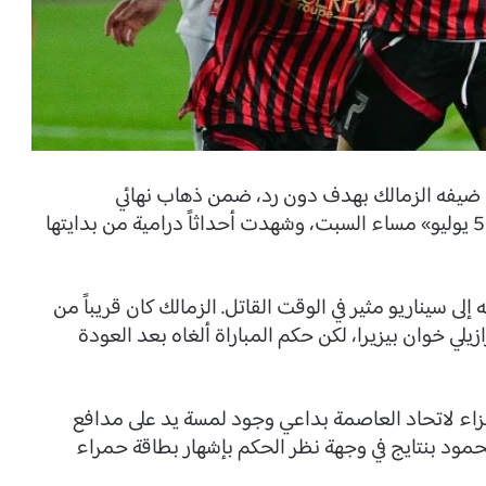
اب ضيفه الزمالك بهدف دون رد، ضمن ذهاب نهائي
الكونفدرالية الأفريقية. المباراة أقيمت على ملعب «5 يوليو» مساء السبت، وشهدت أحداثاً درامية من بدايتها
لى سيناريو مثير في الوقت القاتل. الزمالك كان قريباً من
 عن طريق نجمه البرازيلي خوان بيزيرا، لكن حكم المباراة ألغاه بعد العودة
زاء لاتحاد العاصمة بداعي وجود لمسة يد على مدافع
ود بنتايج في وجهة نظر الحكم بإشهار بطاقة حمراء