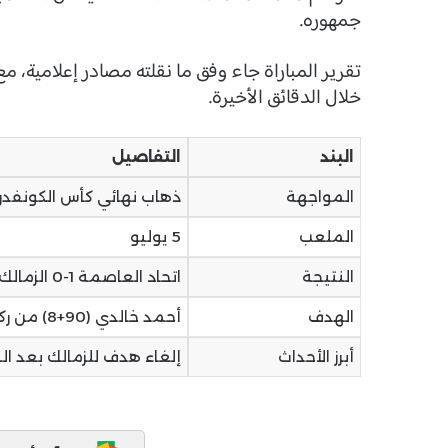
جمهوره.
تقرير المباراة جاء وفق ما نقلته مصادر إعلامية، مع
خلال الدقائق الأخيرة.
البند
التفاصيل
المواجهة
ذهاب نهائي كأس الكونفدرال
الملعب
5 يوليو
النتيجة
اتحاد العاصمة 1-0 الزمالك
الهدف
أحمد خالدي (90+8) من ركلة جزاء
أبرز الأحداث
إلغاء هدف للزمالك بعد الـVAR + طرد بنتايج