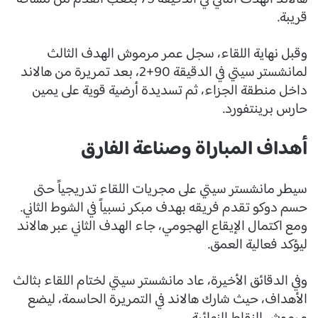
قريبة.
وقبل نهاية اللقاء، سجل عمر مرموش الهدف الثالث
لمانشستر سيتي في الدقيقة 90+2، بعد تمريرة من هالاند
داخل منطقة الجزاء، ثم تسديدة أرضية قوية على يمين
حارس برينتفورد.
أهداف المباراة وصناعة الفارق
سيطر مانشستر سيتي على مجريات اللقاء تدريجياً حتى
حسم دوكو تقدم فريقه بهدف مبكر نسبياً في الشوط الثاني.
ومع اكتمال الإيقاع الهجومي، جاء الهدف الثاني عبر هالاند
ليؤكد فعالية العمق.
وفي الدقائق الأخيرة، عاد مانشستر سيتي لختام اللقاء بثالث
الأهداف، حيث شارك هالاند في التمريرة الحاسمة، ليضع