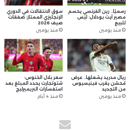
رسميًا.. رين الفرنسي يحسم
سوق الانتقالات في الدوري
مصير آيت بودلال: ليس
الإنجليزي الممتاز: صفقات
للبيع
صيف 2026
منذ يومين
منذ يومين
ريال مدريد يشعلها.. عرض
سعر بلال الخنوس:
مُحسّن يقرب فينيسيوس
شتوتجارت يحدد المبلغ بعد
من التجديد
استفسارات البريميرليج
منذ يومين
منذ 4 أيام