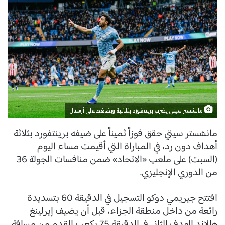
مانشستر سيتي يضرب برينتفورد بثلاثية ويضغط على أرسنال
مانشستر سيتي حقق فوزاً ثميناً على ضيفه برينتفورد بثلاثة
أهداف دون رد، في المباراة التي أقيمت مساء اليوم
(السبت) على ملعب «الاتحاد» ضمن منافسات الجولة 36
من الدوري الإنجليزي.
افتتح جيريمي دوكو التسجيل في الدقيقة 60 بتسديدة
رائعة من داخل منطقة الجزاء، قبل أن يضيف إيرلينغ
هالاند الهدف الثاني في الدقيقة 75 بكعب القدم من مسافة