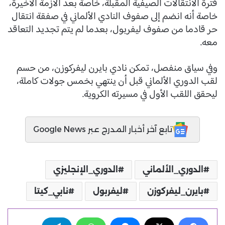
فترة الانتقالات الصيفية المقبلة، خاصة بعد الازمة الأخيرة،
خاصة أنه انضم إلى صفوف النادي الألماني في صفقة انتقال
حر قادما من صفوف ليفربول، بعدما لم يتم تجديد التعاقد
معه.
وفي سياق منفصل، تمكن نادي بايرن ليفركوزن، من حسم
لقب الدوري الألماني قبل أن ينتهي بخمس جولات كاملة،
ليحقق اللقب الأول في مسيرته الكروية.
تابع آخر أخبار المدرج عبر Google News
الدوري_الألماني
الدوري_الإنجليزي
بايرن_ليفركوزن
ليفربول
نابي_كيتا