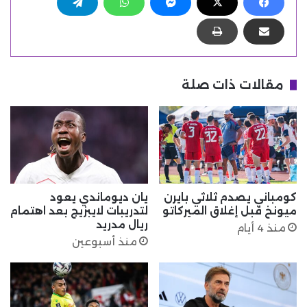
مقالات ذات صلة
كومباني يصدم ثلاثي بايرن
يان ديوماندي يعود
ميونخ قبل إغلاق الميركاتو
لتدريبات لايبزيج بعد اهتمام
ريال مدريد
منذ 4 أيام
منذ أسبوعين