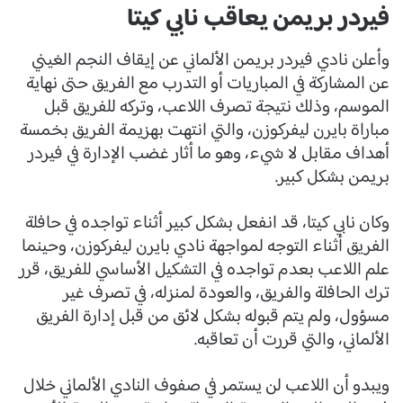
فيردر بريمن يعاقب نابي كيتا
وأعلن نادي فيردر بريمن الألماني عن إيقاف النجم الغيني
عن المشاركة في المباريات أو التدرب مع الفريق حتى نهاية
الموسم، وذلك نتيجة تصرف اللاعب، وتركه للفريق قبل
مباراة بايرن ليفركوزن، والتي انتهت بهزيمة الفريق بخمسة
أهداف مقابل لا شيء، وهو ما أثار غضب الإدارة في فيردر
بريمن بشكل كبير.
وكان نابي كيتا، قد انفعل بشكل كبير أثناء تواجده في حافلة
الفريق أثناء التوجه لمواجهة نادي بايرن ليفركوزن، وحينما
علم اللاعب بعدم تواجده في التشكيل الأساسي للفريق، قرر
ترك الحافلة والفريق، والعودة لمنزله، في تصرف غير
مسؤول، ولم يتم قبوله بشكل لائق من قبل إدارة الفريق
الألماني، والتي قررت أن تعاقبه.
ويبدو أن اللاعب لن يستمر في صفوف النادي الألماني خلال