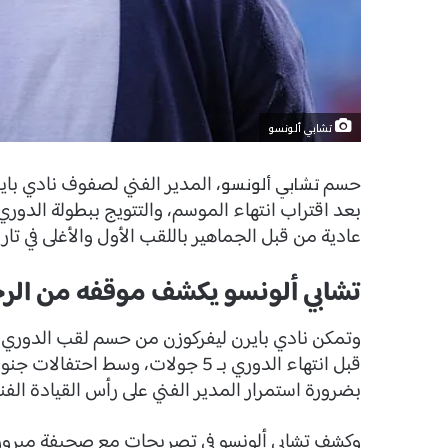
تشابي ألونسو
حسم
، المدير الفني لصفوف نادي باي
تشابي ألونسو
بعد اقتراب انتهاء الموسم، والتتويج ببطولة الدوري ا
عادية من قبل الجماهير باللقب الأول والأغلى في تاري
تشابي ألونسو يكشف موقفه من الرح
وتمكن نادي بايرن ليفركوزن من حسم لقب الدوري لل
قبل انتهاء الدوري بـ 5 جولات، وسط ا
بضرورة استمرار المدير الفني على رأس القيادة الفن
وكشف تشابي ألونسو في تصريحات مع صحيفة ميرور ع