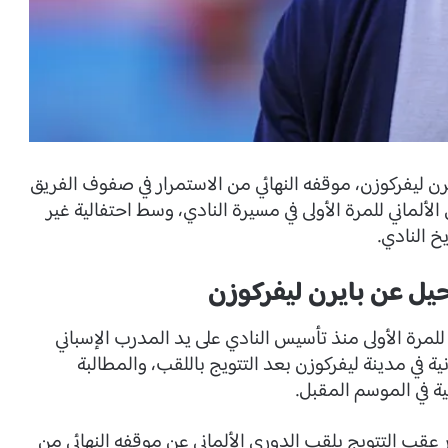
رن ليفركوزن، موقفه النهائي من الاستمرار في صفوف الفريق
لألماني للمرة الأولى في مسيرة النادي، وسط احتفالية غير
خ النادي.
يل عن بايرن ليفركوزن
مرة الأولى منذ تأسيس النادي على يد المدرب الإسباني
حتفالات جنونية في مدينة ليفركوزن بعد التتويج باللقب، والمطالبة
ية في الموسم المقبل.
قب التتويج بلقب الدوري الألماني عن موقفه النهائي من