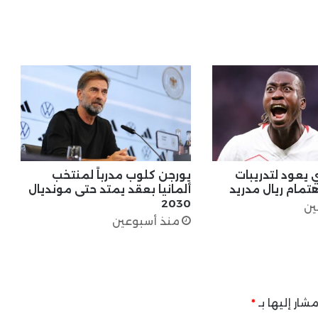
 يعود لتدريبات
يورجن كلوب مدرباً لمنتخب
هتمام ريال مدريد
ألمانيا بعقد يمتد حتى مونديال
2030
ين
منذ أسبوعين
شار إليها بـ
*