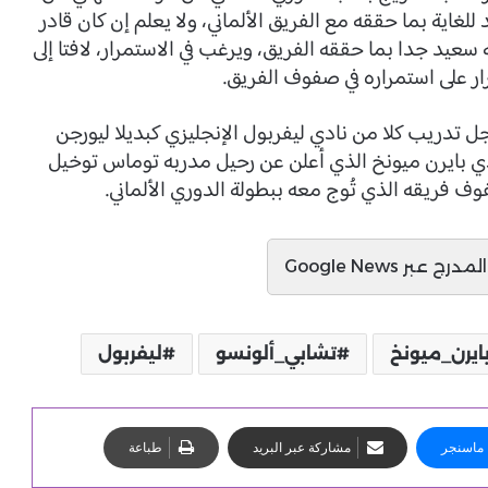
لغاية بما حققه مع الفريق الألماني، ولا يعلم إن كان قادر
عيد جدا بما حققه الفريق، ويرغب في الاستمرار، لافتا إلى
ار على استمراره في صفوف الفريق.
 تدريب كلا من نادي ليفربول الإنجليزي كبديلا ليورجن
ادي بايرن ميونخ الذي أعلن عن رحيل مدربه توماس توخيل
وف فريقه الذي تُوج معه ببطولة الدوري الألماني.
ج عبر Google News
ايرن_ميونخ
تشابي_ألونسو
ليفربول
ماسنجر
مشاركة عبر البريد
طباعة