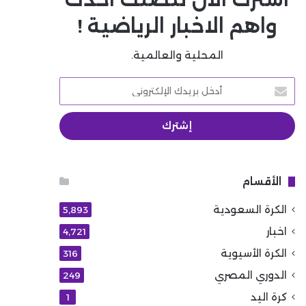
واهم الاخبار الرياضية !
المحلية والعالمية.
أدخل
بريدك
الإلكتروني
الأقسام
الكرة السعودية
5٬893
اخبار
4٬721
الكرة الأسيوية
316
الدوري المصري
249
كرة اليد
1