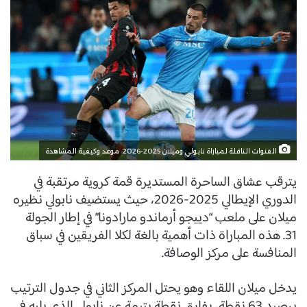
القنوات الناقلة لمباراة نابولي وميلان 2025-2026: موعد وكيفية المشاهدة
يترقب عشاق الساحرة المستديرة قمة كروية مرتقبة في
الدوري الإيطالي 2025-2026، حيث يستضيف نابولي نظيره
ميلان على ملعب “دييجو أرماندو مارادونا” في إطار الجولة
31. هذه المباراة ذات أهمية بالغة لكلا الفريقين في سباق
المنافسة على مركز الوصافة.
يدخل ميلان اللقاء وهو يحتل المركز الثاني في جدول الترتيب
برصيد 63 نقطة، بفارق نقطة يتيمة عن نابولي الذي يليه في