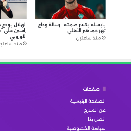
يايسله يكسر صمته.. رسالة وداع
الهلال يودع ح
تهز جماهير الأهلي
راسين على أع
الأوروبي
منذ ساعتين
منذ ساعتي
صفحات
الصفحة الرئيسية
عن المدرج
اتصل بنا
سياسة الخصوصية