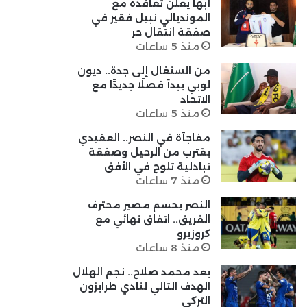
أبها يعلن تعاقده مع
المونديالي نبيل فقير في
صفقة انتقال حر
منذ 5 ساعات
من السنغال إلى جدة.. ديون
لوبي يبدأ فصلًا جديدًا مع
الاتحاد
منذ 5 ساعات
مفاجأة في النصر.. العقيدي
يقترب من الرحيل وصفقة
تبادلية تلوح في الأفق
منذ 7 ساعات
النصر يحسم مصير محترف
الفريق.. اتفاق نهائي مع
كروزيرو
منذ 8 ساعات
بعد محمد صلاح.. نجم الهلال
الهدف التالي لنادي طرابزون
التركي