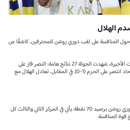
دم الهلال
 حول المنافسة على لقب دوري روشن للمحترفين، كاشفًا عن
في ظل الصراع المحتدم بين كبار الأندية حتى الجولات الأخيرة، شهدت الجولة 27 نتائج هامة: النصر فاز على
النجمة (5-2)، والأهلي تغلب على ضمك (3-0)، والاتحاد انتصر على الحزم (1-0). في المقابل، تعادل الهلال مع
بهذه النتائج، يواصل النصر تصدره لجدول ترتيب دوري روشن برصيد 70 نقطة. يأتي في المركز الثاني والثالث كل