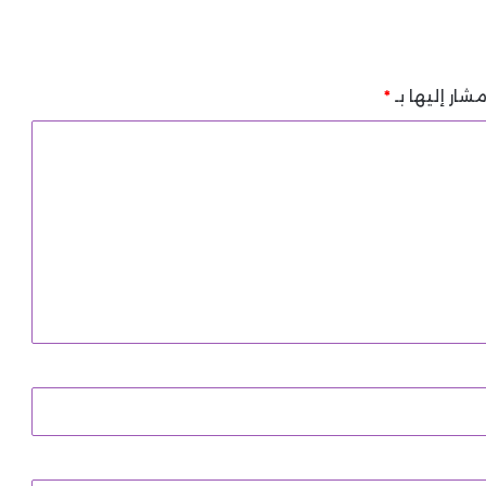
شار إليها بـ
*