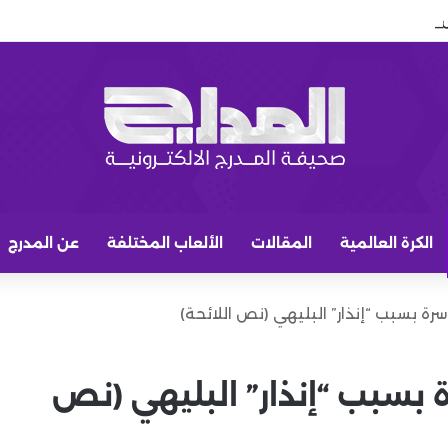
ل يقتني قصر شاكيرا وبيكيه في برشلونة
الكرة العالمية
المقالات
الألعاب المختلفة
عن المدرج
رة بسبب “إنذار” البليهي (نص اللائحة)
 بسبب “إنذار” البليهي (نص