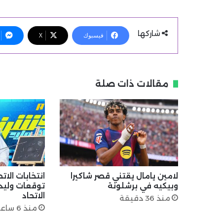
شاركها
فيسبوك
X
مقالات ذات صلة
لامين يامال يقتني قصر شاكيرا
انتخابات الات
وبيكيه في برشلونة
توقعات وليد
الاتحاد
منذ 36 دقيقة
منذ 6 ساعات