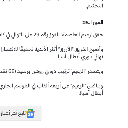
التحكيم.
الفوز الـ29
حقق “زعيم العاصمة” الفوز رقم 29 على التوالي في كافة المسابقات سواء كانت محلية أو قارية.
وأصبح الفريق “الأزرق” أكثر الأندية تحقيقًا للانتصار
نهائي دوري أبطال آسيا.
ويتصدر “الزعيم” ترتيب دوري روشن برصيد (68 نقطة) بفارق 12 نقطة عن النصر صاحب المركز الثاني.
وينافس “الزعيم” على أربعة ألقاب في الموسم الجا
أبطال آسيا).
تابع آخر أخبار المدر